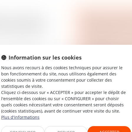
NT DE CAPITAUX
AFFAIRE GHOSN-D
SME ENREGISTRÉS
CORRECTIONNEL 
24 : RÉSULTATS
D’INFLUENCE - LE
Droit pénal
/
Droit pé
La ministre de la Cu
Information sur les cookies
Renault-Nissan M. Ca
ation de la lutte
tribunal correctionn
nancement du
Nous avons recours à des cookies techniques pour assurer le
recommandations du
bon fonctionnement du site, nous utilisons également des
cookies soumis à votre consentement pour collecter des
statistiques de visite.
Cliquez ci-dessous sur « ACCEPTER » pour accepter le dépôt de
Lire la suite
l'ensemble des cookies ou sur « CONFIGURER » pour choisir
quels cookies nécessitant votre consentement seront déposés
(cookies statistiques), avant de continuer votre visite du site.
Plus d'informations