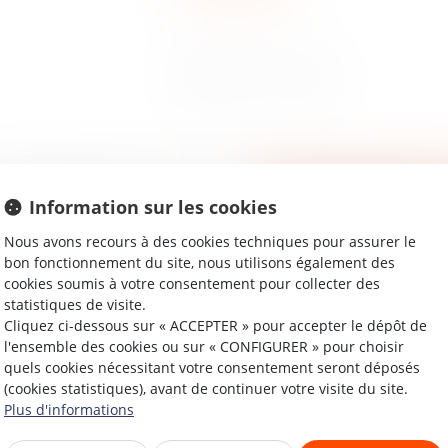
Information sur les cookies
OTRAFIC : LES
LES BANQUES, G
ATTENDU DEPUI
Nous avons recours à des cookies techniques pour assurer le
bon fonctionnement du site, nous utilisons également des
Droit pénal
/
Droit pé
cookies soumis à votre consentement pour collecter des
ent adopté la
L’ouverture, le 31 ma
statistiques de visite.
 piège du narcotrafic.
responsables de l’es
Cliquez ci-dessous sur « ACCEPTER » pour accepter le dépôt de
l'ensemble des cookies ou sur « CONFIGURER » pour choisir
e t...
pour les victimes. Re
quels cookies nécessitant votre consentement seront déposés
(cookies statistiques), avant de continuer votre visite du site.
Lire la suite
Plus d'informations