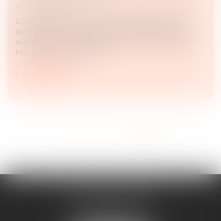
et professionnelles
L’Ordonnance du 15 octobre 2024 transpose dans le
droit français une directive européenne, destinée à
assurer un meilleur équilibre entre les femmes et les
hommes parmi les admi...
Lire la suite
...
<<
<
2
3
4
5
6
7
8
>
>>
MAJORIS AVOCATS
60, rue Pierre Charron
75008 PARIS