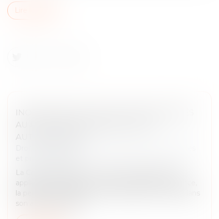
Lire la suite
INOPPOSABILITÉ DES FAITS NON PUBLIÉS
AU RCS : L’EXCLUSION DES ACTES
AUTHENTIQUES
Droit des sociétés
/
Droit des sociétés commerciales
et professionnelles
La Cour de cassation a récemment rappelé qu’en
application de l’article L.123-9 du Code de commerce,
la personne assujettie à immatriculation ne peut, dans
son activité, opposer...