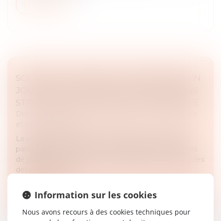
Lire la suite
SOCIÉTÉ D’ATTRIBUTION D’IMMEUBLES EN
JOUISSANCE PARTAGÉE : DES CONDITIONS
STRICTES POUR LE RETRAIT D’UN ASSOCIÉ
Droit des sociétés
/
Droit des sociétés commerciales
et professionnelles
La société d’attribution d’immeubles en jouissance
partagée permet à des associés d'acquérir des droits
de jouissance sur un bien immobilier pour des périodes
déterminées, dans...
Lire la suite
Information sur les cookies
Nous avons recours à des cookies techniques pour