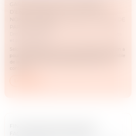
GARANTIE D’ÉVICTION ET LIBERTÉ
D’ENTREPRENDRE : LES LIMITES DE LA
NON-CONCURRENCE APRÈS LA CESSION DE
PARTS SOCIALES
Droit des sociétés
/
Droit des sociétés commerciales
et professionnelles
Selon l’article 1626 du Code civil, la garantie d’éviction a
pour objet d’assurer à l’acquéreur la possession paisible
de la chose vendue après sa délivrance. Dans ce
contexte,...
Lire la suite
FIN DU PORTAIL PUBLIC POUR LA
FACTURATION ÉLECTRONIQUE ?