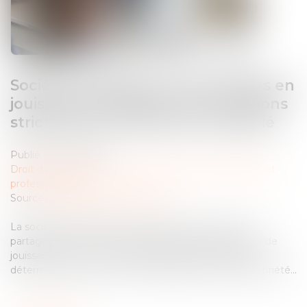
Société d’attribution d’immeubles en
jouissance partagée : des conditions
strictes pour le retrait d’un associé
Publié le :
03/12/2024
Droit des sociétés
/
Droit des sociétés commerciales et
professionnelles
Source :
www.lemag-juridique.com
La société d’attribution d’immeubles en jouissance
partagée permet à des associés d'acquérir des droits de
jouissance sur un bien immobilier pour des périodes
déterminées, dans le cadre de dispositifs de multipropriété...