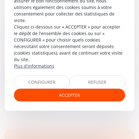
assurer le bon fonctionnement du site, nous
utilisons également des cookies soumis à votre
consentement pour collecter des statistiques de
visite.
SAS ET DÉCISIONS COLLECTIVES DES
Cliquez ci-dessous sur « ACCEPTER » pour accepter
le dépôt de l'ensemble des cookies ou sur «
ASSOCIÉS : LES STATUTS PEUVENT-ILS FIXER
CONFIGURER » pour choisir quels cookies
LE SEUIL DES VOIX EXPRIMÉES ?
nécessitant votre consentement seront déposés
Droit des sociétés
/
Droit des sociétés commerciales
(cookies statistiques), avant de continuer votre visite
et professionnelles
du site.
Dans une décision rendue le 15 novembre 2024, la
Plus d'informations
Cour de cassation, réunie en assemblée plénière, s’est
prononcée sur la question de savoir si les statuts d’une
CONFIGURER
REFUSER
société par acti...
ACCEPTER
Lire la suite