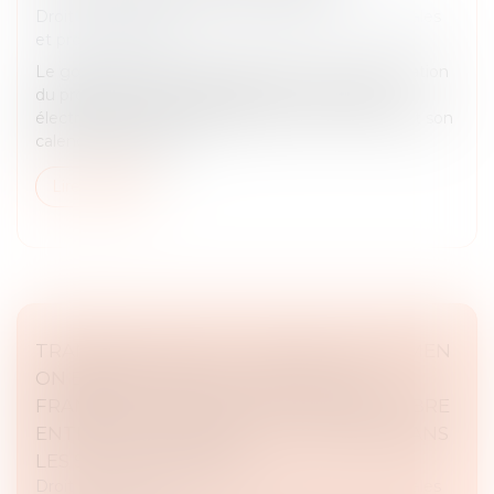
Droit des sociétés
/
Droit des sociétés commerciales
et professionnelles
Le gouvernement vient d’annoncer une réorientation
du projet lié à la généralisation de la facturation
électronique entre entreprises tout en confirmant son
calendrier de déploi...
Lire la suite
TRANSPOSITION DE LA DIRECTIVE WOMEN
ON BOARDS DANS LA LÉGISLATION
FRANÇAISE : VERS UN MEILLEUR ÉQUILIBRE
ENTRE LES FEMMES ET LES HOMMES DANS
LES SOCIÉTÉS COTÉES
Droit des sociétés
/
Droit des sociétés commerciales