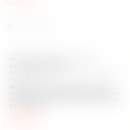
DEVOIR DE VIGILANCE : LA POSTE
CONDAMNÉE EN APPEL
Droit des sociétés
/
Droit des sociétés commerciales
et professionnelles
Mardi 17 juin, la Cour d’appel de Paris a confirmé la
condamnation de La Poste en première instance pour
manquement à son devoir de vigilance, estimant que
le plan de vigilance...
Lire la suite