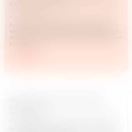
ENGAGÉ UNE ACTION !
Droit des sociétés
/
Droit des sociétés commerciales
et professionnelles
Selon l’article L. 223-22 du Code de commerce, les
associés d’une SARL disposent de la faculté d’exercer
une action ut singuli, destinée à obtenir réparation d’un
préjudice subi...
Lire la suite
GUICHET UNIQUE : LES ÉVOLUTIONS
D'AVRIL 2025
Droit des sociétés
/
Droit des sociétés commerciales
et professionnelles
Le Guichet unique fait l'objet d'évolutions régulières