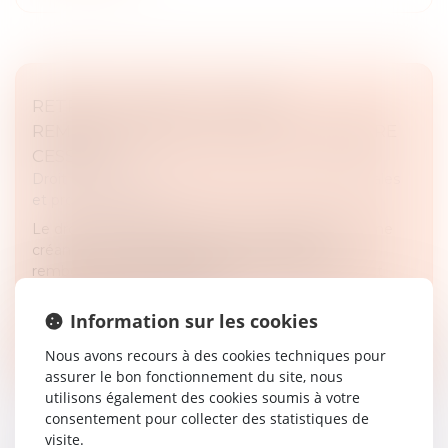
RETRAIT LITIGIEUX : LE PRIX À
REMBOURSER EST CELUI DE LA DERNIÈRE
CESSION
Droit des sociétés
/
Droit des sociétés commerciales
et professionnelles
Le droit au retrait litigieux permet au débiteur d’une
créance cédée de se libérer de sa dette en
remboursant au cessionnaire le prix effectivement
payé pour l’acquisition de la...
Information sur les cookies
Lire la suite
Nous avons recours à des cookies techniques pour
assurer le bon fonctionnement du site, nous
utilisons également des cookies soumis à votre
consentement pour collecter des statistiques de
visite.