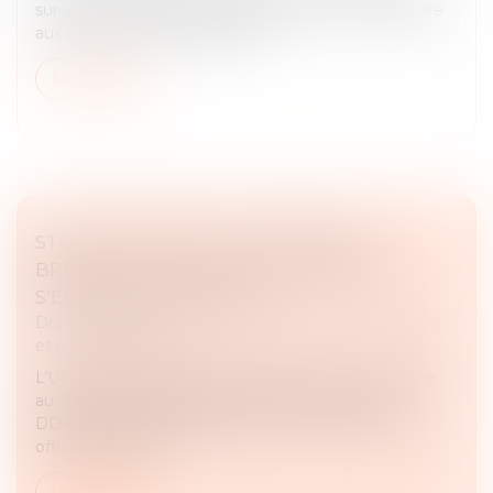
sur le premier semestre 2025 afin de mieux répondre
aux besoins de ses utilisateurs...
Lire la suite
STOP THE CLOCK ET LOI DDADUE :
BRUXELLES APPUIE SUR PAUSE, PARIS
S’EMPRESSE DE SUIVRE
Droit des sociétés
/
Droit des sociétés commerciales
et professionnelles
L’UE, à travers la directive « Stop the Clock », publiée
au JOUE du 16 avril 2025 et la France avec la loi
DDADUE adoptée au Parlement le 3 avril 2025, ont
officialisé le report...
Lire la suite