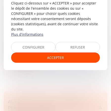
Cliquez ci-dessous sur « ACCEPTER » pour accepter
le dépôt de l'ensemble des cookies ou sur «
PAS DE POUVOIR D’INGÉRENCE DES
CONFIGURER » pour choisir quels cookies
CRÉANCIERS DANS LA GESTION DE LA
nécessitant votre consentement seront déposés
SOCIÉTÉ !
(cookies statistiques), avant de continuer votre visite
Droit des sociétés
/
Droit des sociétés commerciales
du site.
et professionnelles
Plus d'informations
À l’occasion d’un litige opposant deux sociétés
créancières à leur débitrice, la Cour de cassation a été
CONFIGURER
REFUSER
amenée à se prononcer sur la recevabilité d’une
demande tendant à la dés...
ACCEPTER
Lire la suite
ACTION UT SINGULI : LES ASSOCIÉS
PEUVENT AGIR MÊME SI LA SOCIÉTÉ A DÉJÀ