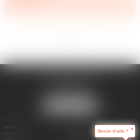
...
<<
<
1
2
3
4
5
6
7
>
>>
MAJORIS AVOCATS
60, rue Pierre Charron
75008 PARIS
Tél :
+33 (0)1 45 08 44 07
NOUS LOCALISER
ACCUEIL
QUI SOMMES-NOUS ?
✕
Besoin d'aide ?
ACTIVITÉS
RDV EN LIGNE
CONTACT
HONORAIRES