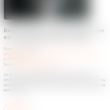
Retrait litigieux : le prix à rembourser
est celui de la dernière cession
Publié le :
03/06/2025
Droit des sociétés
/
Droit des sociétés commerciales et
professionnelles
Source :
www.lemag-juridique.com
Le droit au retrait litigieux permet au débiteur d’une
créance cédée de se libérer de sa dette en remboursant au
cessionnaire le prix effectivement payé pour l’acquisition de
ladite créance...
Lire la suite