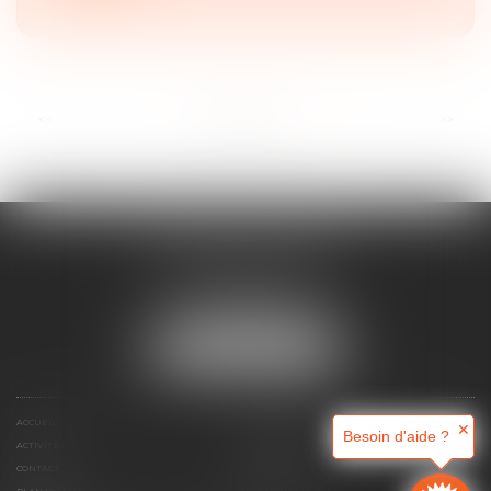
...
<<
<
1
2
3
4
5
6
7
>
>>
MAJORIS AVOCATS
60, rue Pierre Charron
75008 PARIS
Tél :
+33 (0)1 45 08 44 07
NOUS LOCALISER
ACCUEIL
QUI SOMMES-NOUS ?
✕
Besoin d'aide ?
ACTIVITÉS
RDV EN LIGNE
CONTACT
HONORAIRES
PLAN DU SITE
MENTIONS LÉGALES