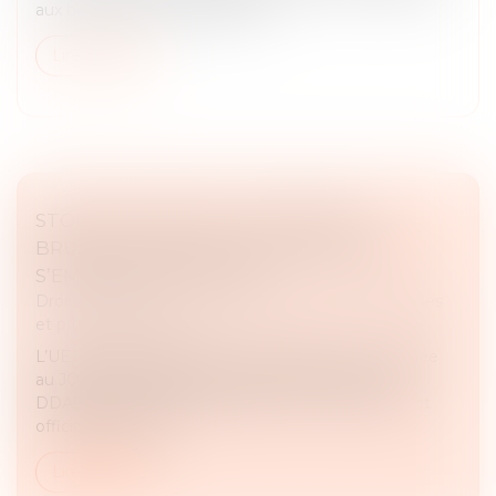
aux besoins de ses utilisateurs...
Lire la suite
STOP THE CLOCK ET LOI DDADUE :
BRUXELLES APPUIE SUR PAUSE, PARIS
S’EMPRESSE DE SUIVRE
Droit des sociétés
/
Droit des sociétés commerciales
et professionnelles
L’UE, à travers la directive « Stop the Clock », publiée
au JOUE du 16 avril 2025 et la France avec la loi
DDADUE adoptée au Parlement le 3 avril 2025, ont
officialisé le report...
Lire la suite