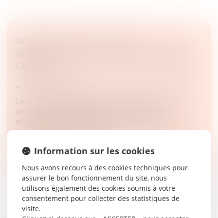
RETRAIT LITIGIEUX : LE PRIX À
REMBOURSER EST CELUI DE LA DERNIÈRE
CESSION
Droit des sociétés
/
Droit des sociétés commerciales
et professionnelles
Le droit au retrait litigieux permet au débiteur d’une
créance cédée de se libérer de sa dette en
remboursant au cessionnaire le prix effectivement
payé pour l’acquisition de la...
Information sur les cookies
Lire la suite
Nous avons recours à des cookies techniques pour
assurer le bon fonctionnement du site, nous
utilisons également des cookies soumis à votre
consentement pour collecter des statistiques de
visite.