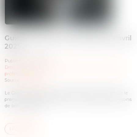
Guichet unique : les évolutions d'avril
2025
Publié le :
06/05/2025
Droit des sociétés
/
Droit des sociétés commerciales et
professionnelles
Source :
www.inpi.fr
Le Guichet unique fait l'objet d'évolutions régulières sur le
premier semestre 2025 afin de mieux répondre aux besoins
de ses utilisateurs...
Lire la suite