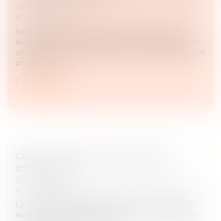
Droit des sociétés
/
Droit des sociétés commerciales
et professionnelles
Selon l’article L. 223-22 du Code de commerce, les
associés d’une SARL disposent de la faculté d’exercer
une action ut singuli, destinée à obtenir réparation d’un
préjudice subi...
Lire la suite
GUICHET UNIQUE : LES ÉVOLUTIONS
D'AVRIL 2025
Droit des sociétés
/
Droit des sociétés commerciales
et professionnelles
Le Guichet unique fait l'objet d'évolutions régulières
sur le premier semestre 2025 afin de mieux répondre