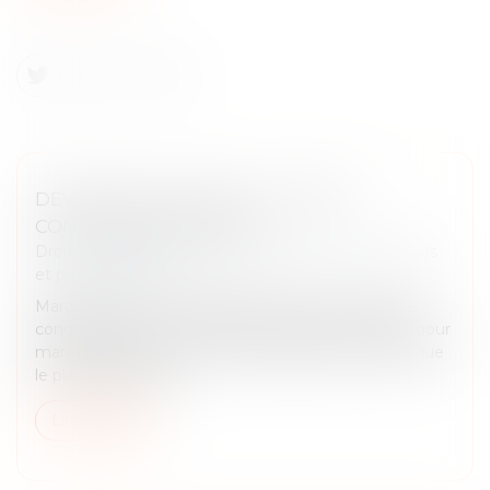
DEVOIR DE VIGILANCE : LA POSTE
CONDAMNÉE EN APPEL
Droit des sociétés
/
Droit des sociétés commerciales
et professionnelles
Mardi 17 juin, la Cour d’appel de Paris a confirmé la
condamnation de La Poste en première instance pour
manquement à son devoir de vigilance, estimant que
le plan de vigilance...
Lire la suite