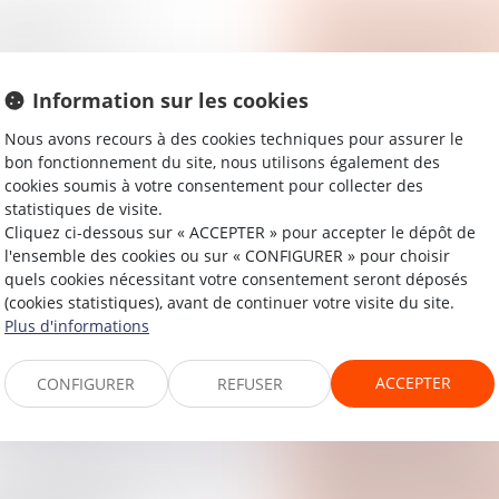
E PRÉEMPTION
CRÉATION D’UN C
CESSION
LES ENTREPRISES
Droit des sociétés
Information sur les cookies
 statuts d'une SAS
Un conseil de la simp
rée de nouveaux
donner un avis sur le
Nous avons recours à des cookies techniques pour assurer le
modifient des normes
bon fonctionnement du site, nous utilisons également des
cookies soumis à votre consentement pour collecter des
statistiques de visite.
Lire la suite
Cliquez ci-dessous sur « ACCEPTER » pour accepter le dépôt de
l'ensemble des cookies ou sur « CONFIGURER » pour choisir
quels cookies nécessitant votre consentement seront déposés
(cookies statistiques), avant de continuer votre visite du site.
Plus d'informations
CTIVE : QUEL
L’ENGAGEMENT PE
ACCEPTER
CONFIGURER
REFUSER
NDANT AU
CONTRAIRE AUX S
Droit des sociétés
Les statuts représent