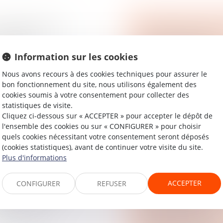
E PRÉEMPTION
CRÉATION D’UN C
CESSION
LES ENTREPRISES
Information sur les cookies
Droit des sociétés
 statuts d'une SAS
Un conseil de la simp
Nous avons recours à des cookies techniques pour assurer le
rée de nouveaux
donner un avis sur le
bon fonctionnement du site, nous utilisons également des
cookies soumis à votre consentement pour collecter des
modifient des normes
statistiques de visite.
Cliquez ci-dessous sur « ACCEPTER » pour accepter le dépôt de
Lire la suite
l'ensemble des cookies ou sur « CONFIGURER » pour choisir
quels cookies nécessitant votre consentement seront déposés
(cookies statistiques), avant de continuer votre visite du site.
Plus d'informations
ACCEPTER
CONFIGURER
REFUSER
CTIVE : QUEL
L’ENGAGEMENT PE
NDANT AU
CONTRAIRE AUX S
Droit des sociétés