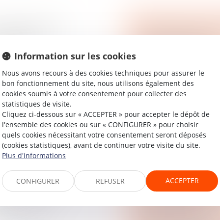
E PRÉEMPTION
CRÉATION D’UN C
CESSION
LES ENTREPRISES
Information sur les cookies
Droit des sociétés
 statuts d'une SAS
Un conseil de la simp
Nous avons recours à des cookies techniques pour assurer le
rée de nouveaux
donner un avis sur le
bon fonctionnement du site, nous utilisons également des
cookies soumis à votre consentement pour collecter des
modifient des normes
statistiques de visite.
Cliquez ci-dessous sur « ACCEPTER » pour accepter le dépôt de
Lire la suite
l'ensemble des cookies ou sur « CONFIGURER » pour choisir
quels cookies nécessitant votre consentement seront déposés
(cookies statistiques), avant de continuer votre visite du site.
Plus d'informations
ACCEPTER
CONFIGURER
REFUSER
CTIVE : QUEL
L’ENGAGEMENT PE
NDANT AU
CONTRAIRE AUX S
Droit des sociétés