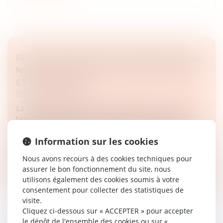
RÉDUCTION DE CAPITAL : NOUVELLE TAXE,
NOUVELLES OBLIGATIONS DÉCLARATIVES
ET DE PAIEMENT
Droit des sociétés
La loi de finances pour 2025 a instauré une nouvelle
taxe sur les réductions de capital consécutives au
rachat par certaines sociétés de leurs propres actions,
Information sur les cookies
dont les modalité...
Nous avons recours à des cookies techniques pour
Lire la suite
assurer le bon fonctionnement du site, nous
utilisons également des cookies soumis à votre
consentement pour collecter des statistiques de
visite.
Cliquez ci-dessous sur « ACCEPTER » pour accepter
le dépôt de l'ensemble des cookies ou sur «