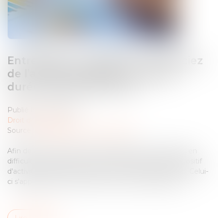
Entreprises en difficulté : bénéficiez
de l’activité partielle de longue
durée rebond (APLD-R)
Publié le :
27/03/2025
Droit des sociétés
Source :
entreprendre.service-public.fr
Afin de protéger l’emploi des salariés des entreprises en
difficulté, la loi de finances pour 2025 introduit le dispositif
d'activité partielle de longue durée rebond (APLD-R). Celui-
ci s'appliquera dès la parution du décret d'application...
Lire la suite