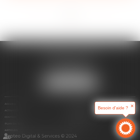
<<
<
1
2
3
>
>>
MAJORIS AVOCATS
60, rue Pierre Charron
75008 PARIS
Tél :
+33 (0)1 45 08 44 07
NOUS LOCALISER
ACCUEIL
QUI SOMMES-NOUS ?
✕
Besoin d'aide ?
ACTIVITÉS
RDV EN LIGNE
CONTACT
HONORAIRES
PLAN DU SITE
MENTIONS LÉGALES
ARTICLES
Septeo Digital & Services © 2024