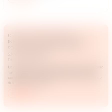
DÉFAUT D'ÉTABLISSEMENT DES
INFORMATIONS DE DURABILITÉ : LES
SOCIÉTÉS ENCOURENT ELLES UNE
SANCTION PÉNALE ?
Droit des sociétés
La commission des études juridiques de la Compagnie
nationale des commissaires aux comptes (CNCC)
considère que l'absence d'informations en matière de
durabilité dans le rapport...
Lire la suite