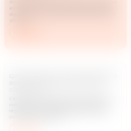
Afin de protéger l’emploi des salariés des entreprises
en difficulté, la loi de finances pour 2025 introduit le
dispositif d'activité partielle de longue durée rebond
(APLD-R)....
Lire la suite
QUAND MARIAGE ET DROIT DES SOCIÉTÉS
RIMENT AVEC ASSOCIATION FORCÉE !
Droit des sociétés
L’article 1832-2 du Code civil permet, sous certaines
conditions, au conjoint d’un époux marié sous le
régime de la communauté qui a utilisé des biens
communs pour réaliser un a...
Lire la suite