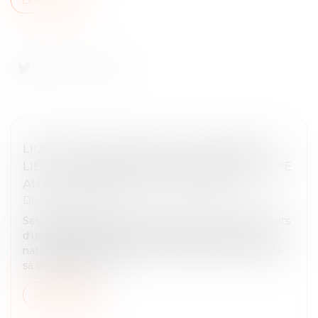
LIQUIDATION JUDICIAIRE : L’INDEMNITÉ
LIÉE À LA RÉSIDENCE PRINCIPALE ÉCHAPPE
AU GAGE COMMUN DES CRÉANCIERS
Droit des sociétés
Selon l’article L.526-1 du Code de commerce, les droits
d’une personne physique immatriculée au registre
national des entreprises sur l’immeuble où est située
sa résidence princ...
Lire la suite