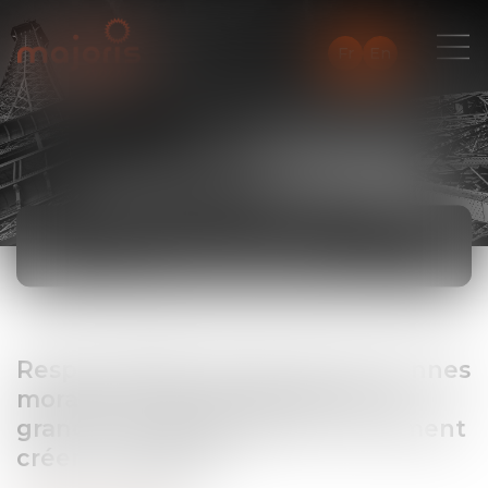
Fr
En
ACTUALITÉS
Responsabilité pénale des personnes
morales et fusion-absorption : le
grand chambardement ou comment
créer une hydre !