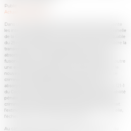
Publié le :
05/04/2024
Actualités du cabinet
Dans une affaire dans laquelle Olivier BURETH représente
les intérêts de KERING, il a obtenu de la chambre criminelle
de la Cour de cassation, par un arrêt tout à fait remarquable
du 25 novembre 2020, un revirement à 180° qui consacre la
transmission de la responsabilité pénale de la société
absorbée à la société absorbante dans le cadre d’une
fusion-absorption. La chambre criminelle consacre en outre
une exception de fraude qu’il convient d’articuler avec le
nouveau principe dégagé. Jusqu’à cet arrêt, la chambre
criminelle considérait qu’il fallait assimiler la fusion-
absorption au décès d’une personne physique, l’article 121-1
du Code pénal, relatif à l’individualisation de la responsabilité
pénale, ayant systématiquement conduit la chambre
criminelle à considérer que la fusion-absorption entraînait
l’extinction pure et simple de l’action publique et avec elle,
l’échec de l’action civile (sauf exception).
Au cas d’espèce, cette décision a permis la poursuite du