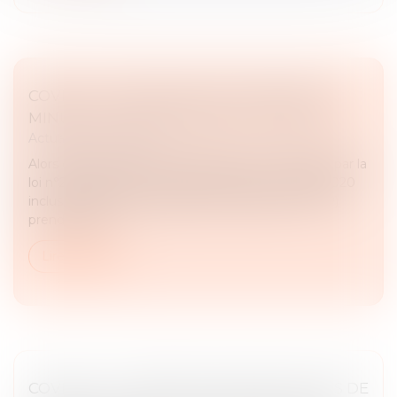
COVID 19 - FIN DE PJP LE 23 JUIN 2020 À
MINUIT LE JOUR D'APRÈS (23 JUIN 2020)
Actualités du cabinet
Alors que l’état d’urgence sanitaire a été prorogé par la
loi n°2020-546 du 11 mai 2020 jusqu’au 10 juillet 2020
inclus, la « période juridiquement protégée » (PJP)
prendra quan...
Lire la suite
COVID 19 - LA PROROGATION DES DÉLAIS DE