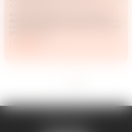
Actualités du cabinet
Dans le but d’adapter les règles de réunion et de
délibération des assemblées et organes dirigeants au
contexte d’urgence sanitaire instauré par la loi n°2020-
290 du 23 mars 202...
Lire la suite
<<
<
1
2
3
4
5
>
>>
MAJORIS AVOCATS
60, rue Pierre Charron
75008 PARIS