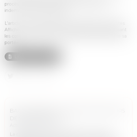
procès et à KERING, qui était partie civile, d’être
indemnisée de son préjudice.
L’article ci-joint d’Olivier BURETH, publié dans les Petites
Affiches du 7 janvier 2021, commente cet arrêt, précisant
les contours de la solution résultant de l’arrêt, ainsi que sa
portée.
Lire l'article complet
BAIL COMMERCIAL : SOYEZ VIGILANTS LORS
DE SA NÉGOCIATION !
Actualités du cabinet
La conclusion du bail commercial est une étape