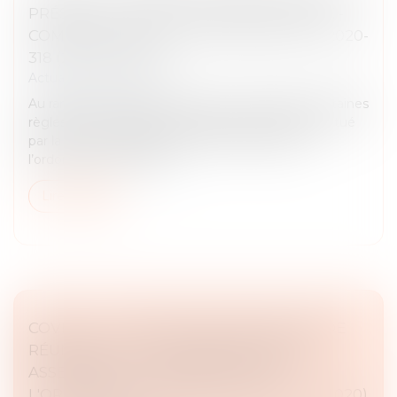
PRÉSENTATION DES COMPTES SOCIAUX -
COMMENTAIRE DE L'ORDONNANCE N°2020-
318 (24 AVRIL 2020)
Actualités du cabinet
Au rang des ordonnances prises pour adapter certaines
règles au contexte d’état d’urgence sanitaire institué
par la loi n°2020-290 du 23 mars 2020, figure
l’ordonnance n°2020-31...
Lire la suite
COVID 19 - L'ADAPTATION DES RÈGLES DE
RÉUNION ET DE DÉLIBÉRATIONS DES
ASSEMBLÉES - COMMENTAIRE DE
L'ORDONNANCE N°2020-418 (24 AVRIL 2020)