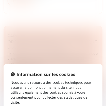
Lire la suite
PARQUET NATIONAL ANTI-CRIMINALITÉ
ORGANISÉE NARCOTRAFIC LOI ORGANIQUE
Droit pénal
/
Droit pénal des affaires
La proposition de loi avait été déposée le 10 décembre
2024 par les sénateurs Étienne Blanc du parti les
Républicains et Jérôme Durain, du parti Socialiste,
Écologiste et Républ...
Information sur les cookies
Lire la suite
Nous avons recours à des cookies techniques pour
assurer le bon fonctionnement du site, nous
utilisons également des cookies soumis à votre
consentement pour collecter des statistiques de
visite.