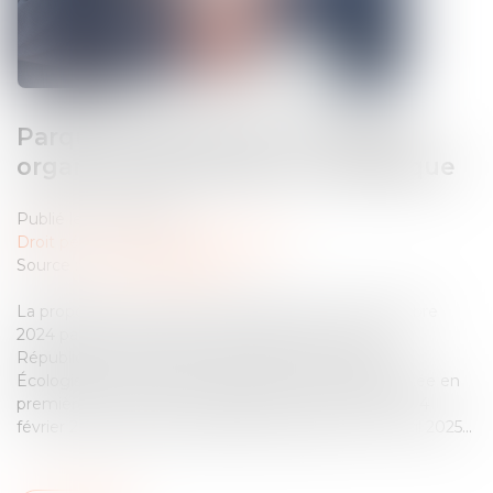
Parquet national anti-criminalité
organisée Narcotrafic Loi organique
Publié le :
09/07/2025
Droit pénal
/
Droit pénal des affaires
Source :
www.vie-publique.fr
La proposition de loi avait été déposée le 10 décembre
2024 par les sénateurs Étienne Blanc du parti les
Républicains et Jérôme Durain, du parti Socialiste,
Écologiste et Républicain (SER). Elle avait été adoptée en
première lecture, avec modifications, par le Sénat le 4
février 2025, puis par l'Assemblée nationale le 1er avril 2025...