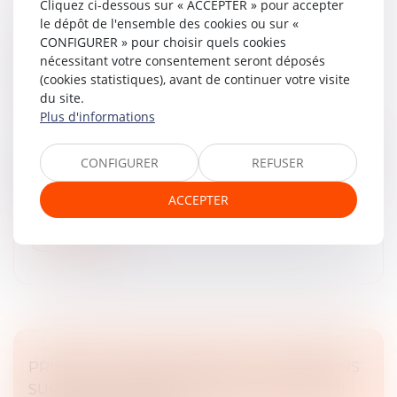
Cliquez ci-dessous sur « ACCEPTER » pour accepter
le dépôt de l'ensemble des cookies ou sur «
LA PERTE DE LA QUALITÉ D’ASSOCIÉ EN
CONFIGURER » pour choisir quels cookies
COURS D’INSTANCE NE FAIT (TOUJOURS
nécessitant votre consentement seront déposés
PAS) BARRAGE À LA POURSUITE DE
(cookies statistiques), avant de continuer votre visite
L’ACTION UT SINGULI !
du site.
Plus d'informations
Droit des sociétés
L’action ut singuli permet à un associé d’intenter une
action en responsabilité dans l’intérêt social, afin que la
CONFIGURER
REFUSER
société soit indemnisée du préjudice qu’elle a subi.
Une telle...
ACCEPTER
Lire la suite
PRINCIPE « NON BIS IN IDEM » : PRÉCISIONS
SUR LES CONDITIONS D’APPLICATION DU