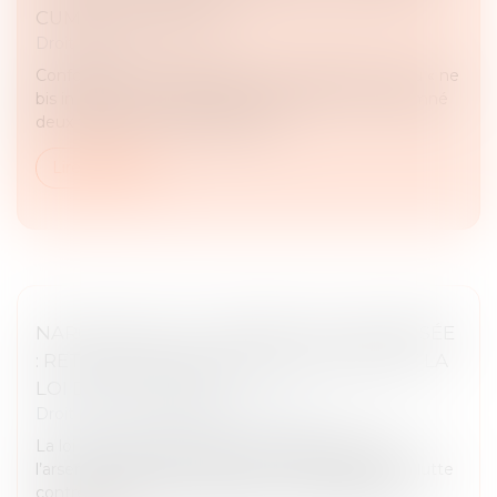
CUMUL DES PEINES
Droit pénal
Conformément au principe « non bis in idem » (ou « ne
bis in idem »), nul ne peut être poursuivi ni condamné
deux fois pour les mêmes faits...
Lire la suite
NARCOTRAFIC ET CRIMINALITÉ ORGANISÉE
: RETOUR SUR LES MESURES PHARES DE LA
LOI DU 13 JUIN 2025
Droit pénal
/
Droit pénal des affaires
La loi du 13 juin 2025 renforce considérablement
l’arsenal juridique et institutionnel français dans la lutte
contre la criminalité organisée, et en particulier le