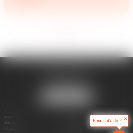
...
...
<<
<
8
9
10
11
12
13
14
>
>>
MAJORIS AVOCATS
60, rue Pierre Charron
75008 PARIS
Tél :
+33 (0)1 45 08 44 07
NOUS LOCALISER
ACCUEIL
QUI SOMMES-NOUS ?
✕
Besoin d'aide ?
ACTIVITÉS
RDV EN LIGNE
CONTACT
HONORAIRES