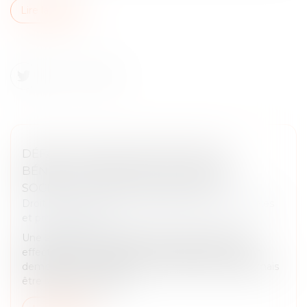
Lire la suite
DÉFAUT DE DÉCLARATION DE SES
BÉNÉFICIAIRES EFFECTIFS PAR UNE
SOCIÉTÉ : ATTENTION SANCTION !
Droit des sociétés
/
Droit des sociétés commerciales
et professionnelles
Une société qui ne déclare pas ses bénéficiaires
effectifs dans le délai de 3 mois après une mise en
demeure ou une injonction de le faire peut désormais
être radiée du registre...