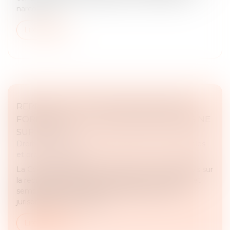
narcotrafic....
Lire la suite
REPRISE D’ACTES PAR UNE SOCIÉTÉ EN
FORMATION : LA VOLONTÉ DES PARTIES NE
SUFFIT PAS !
Droit des sociétés
/
Droit des sociétés commerciales
et professionnelles
La Cour de cassation se prononce une nouvelle fois sur
la reprise des actes par une société en formation et
semble opérer un léger infléchissement de sa
jurisprudence en la mati...
Lire la suite