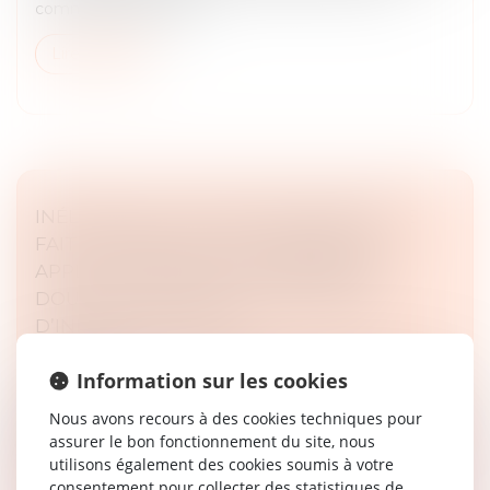
commerce exige bien...
Lire la suite
INÉLIGIBILITÉ, GESTION MUNICIPALE DE
FAIT ET PRISE ILLÉGALE D’INTÉRÊTS :
APPLICATION DE LA LOI PÉNALE PLUS
DOUCE ET CONTRÔLE DU MAINTIEN
D’INFLUENCE LOCALE
Droit pénal
Information sur les cookies
Par cet arrêt, la Cour de cassation se prononce sur la
condamnation d’un ancien maire poursuivi
Nous avons recours à des cookies techniques pour
notamment pour poursuite irrégulière de ses fonctions
assurer le bon fonctionnement du site, nous
après une inéligibilité et...
utilisons également des cookies soumis à votre
consentement pour collecter des statistiques de