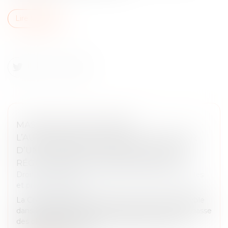
Lire la suite
MASSE DES OBLIGATAIRES :
L’AUTORISATION D’AGIR PEUT RÉSULTER
D’UNE CONSULTATION ÉCRITE ET ÊTRE
RÉGULARISÉE EN COURS D’INSTANCE
Droit des sociétés
/
Droit des sociétés commerciales
et professionnelles
La Cour de cassation confirme une évolution notable
dans le régime de l’action exercée au nom de la masse
des obligataires. Si l’article L. 228-54 du code de