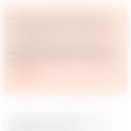
NOUVELLES CONDITIONS D'ACCÈS AU
REGISTRE DES BÉNÉFICIAIRES EFFECTIFS
Droit des sociétés
/
Droit des sociétés commerciales
et professionnelles
Depuis le 31 juillet 2024, l’accès au Registre des
bénéficiaires effectifs (RBE) est limité aux personnes
justifiant d’un intérêt légitime. La loi du 30 avril 2025,
complétée pa...
Lire la suite
COMMENT STRUCTURER ET SÉCURISER
UNE CLAUSE DE HARDSHIP ?