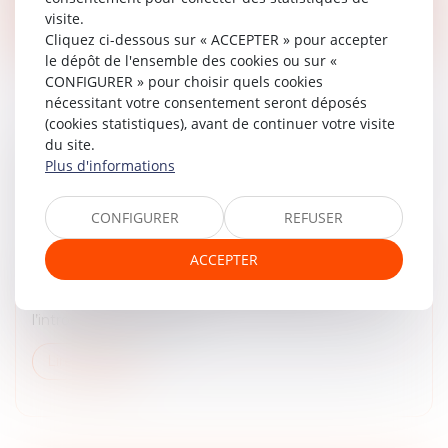
Lire la suite
visite.
Cliquez ci-dessous sur « ACCEPTER » pour accepter
le dépôt de l'ensemble des cookies ou sur «
CONFIGURER » pour choisir quels cookies
nécessitant votre consentement seront déposés
(cookies statistiques), avant de continuer votre visite
du site.
MESSAGERIES CHIFFRÉES : LA DÉLÉGATION
Plus d'informations
PARLEMENTAIRE AU RENSEIGNEMENT
RELANCE LA POLÉMIQUE
CONFIGURER
REFUSER
Droit pénal
/
Droit pénal des affaires
Plus d’un an après avoir essayé de l’introduire dans la
ACCEPTER
proposition de loi Narcotrafic, la délégation
parlementaire au renseignement relance le débat sur
l’introduction de porte...
Lire la suite