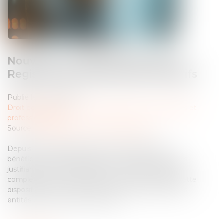
Nouvelles conditions d'accès au
Registre des bénéficiaires effectifs
Publié le :
12/05/2026
Droit des sociétés
/
Droit des sociétés commerciales et
professionnelles
Source :
entreprendre.service-public.gouv.fr
Depuis le 31 juillet 2024, l’accès au Registre des
bénéficiaires effectifs (RBE) est limité aux personnes
justifiant d’un intérêt légitime. La loi du 30 avril 2025,
complétée par un décret du 24 avril 2026, intègre cette
disposition dans le droit français et précise la liste des
entités pouvant accéder au RBE...