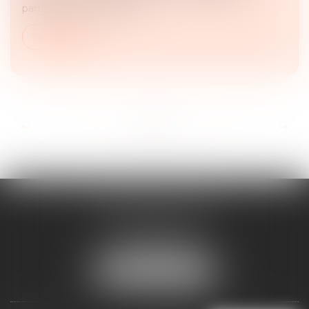
partagent des informatio...
Lire la suite
...
...
<<
<
2
3
4
5
6
7
8
>
>>
MAJORIS AVOCATS
60, rue Pierre Charron
75008 PARIS
Tél :
+33 (0)1 45 08 44 07
NOUS LOCALISER