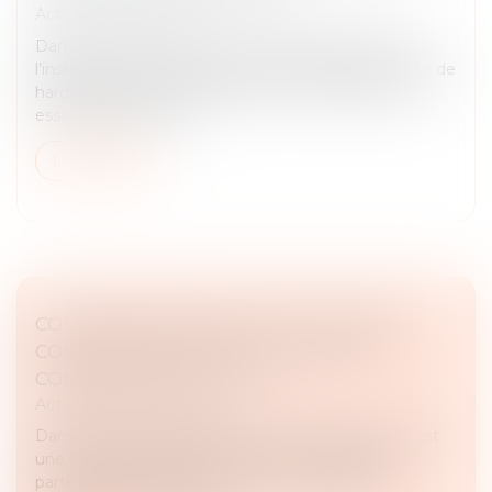
Actualités du cabinet
Dans un environnement économique marqué par
l’instabilité et les fluctuations imprévisibles, la clause de
hardship constitue aujourd’hui un outil contractuel
essentiel permettan...
Lire la suite
COMMENT RÉDIGER UNE CLAUSE NON-
CONCURRENCE EFFICACE DANS LES
CONTRATS D'AFFAIRES ?
Actualités du cabinet
Dans les relations d’affaires, la concurrence loyale est
une exigence essentielle. Pourtant, lorsque des
partenaires, des salariés ou des cocontractants