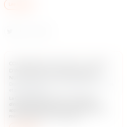
Lire la suite
COMMISSAIRE AUX APPORTS : LE DÉFAUT
D’INDÉPENDANCE ENTRAÎNE AUSSI LA
NULLITÉ DE LA LETTRE DE MISSION
Droit des sociétés
/
Droit des sociétés commerciales
et professionnelles
La Cour de cassation renforce les exigences
d’indépendance pesant sur le commissaire aux
apports. Elle juge que lorsque celui-ci intervient en
méconnaissance des incompatibilité...