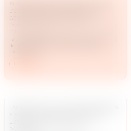
ADMINISTRATEUR PROVISOIRE : LE JUGE
DES RÉFÉRÉS NE PEUT RÉVOQUER LE
GÉRANT D’UNE SOCIÉTÉ CIVILE
Droit des sociétés
/
Droit des sociétés commerciales
et professionnelles
La Cour de cassation rappelle les limites des pouvoirs
du juge des référés en matière de gestion des
sociétés civiles...
Lire la suite
LANCEMENT DE LA PLATEFORME DES IBAN
SUSPECTS : UN NOUVEL OUTIL-CLÉ DE
LUTTE CONTRE LA FRAUDE AUX
PAIEMENTS