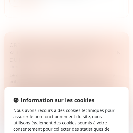
Lire la suite
ORDONNANCE DE PROTECTION ET
AUDITION DE L'ENFANT : UNE MOTIVATION
DU REFUS EST INDISPENSABLE
Droit pénal
Le droit du mineur capable de discernement à être
entendu dans toute procédure le concernant
constitue une garantie fondamentale consacrée par
l'article 388-1 du Code civil. La...
Information sur les cookies
Lire la suite
Nous avons recours à des cookies techniques pour
assurer le bon fonctionnement du site, nous
utilisons également des cookies soumis à votre
consentement pour collecter des statistiques de