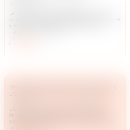
Droit pénal
/
Droit pénal des affaires
Le ministère de l'Économie, des Finances et de la
Souveraineté industrielle, énergétique et numérique et
la Banque de France annoncent le lancement
aujourd'hui 7 mai du fichier...
Lire la suite
HARCÈLEMENT CONJUGAL ET RETRAIT DE
L’EXERCICE DE L’AUTORITÉ PARENTALE
Droit pénal
L’autorité parentale est exercée dans l’intérêt de
l’enfant et peut faire l’objet d’un retrait lorsque le
comportement d’un parent compromet cet intérêt.
En application de l’art...