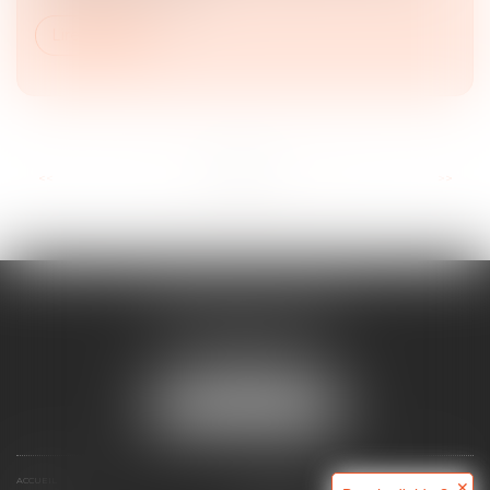
Lire la suite
...
<<
<
1
2
3
4
5
6
7
>
>>
MAJORIS AVOCATS
60, rue Pierre Charron
75008 PARIS
Tél :
+33 (0)1 45 08 44 07
NOUS LOCALISER
ACCUEIL
QUI SOMMES-NOUS ?
✕