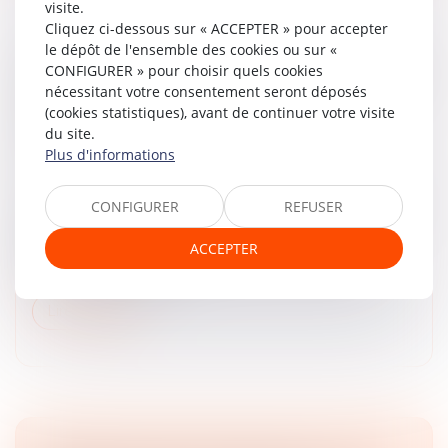
visite.
Cliquez ci-dessous sur « ACCEPTER » pour accepter
le dépôt de l'ensemble des cookies ou sur «
ASSEMBLÉES GÉNÉRALES : ÉVOLUTION DES
CONFIGURER » pour choisir quels cookies
RÈGLES CONCERNANT LA COMMUNICATION
nécessitant votre consentement seront déposés
AVEC LES ACTIONNAIRES ET LA DATE
(cookies statistiques), avant de continuer votre visite
D’ENREGISTREMENT
du site.
Plus d'informations
Droit des sociétés
/
Droit des sociétés commerciales
et professionnelles
CONFIGURER
REFUSER
L'Autorité des marchés financiers attire l'attention des
sociétés cotées sur un marché réglementé ou un
ACCEPTER
système multilatéral de négociation, et de leurs
actionnaires, sur l’entr...
Lire la suite