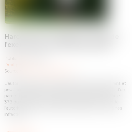
Harcèlement conjugal et retrait de
l’exercice de l’autorité parentale
Publié le :
26/05/2026
Droit pénal
Source :
www.lemag-juridique.com
L’autorité parentale est exercée dans l’intérêt de l’enfant et
peut faire l’objet d’un retrait lorsque le comportement d’un
parent compromet cet intérêt. En application de l’article
378 du Code civil, le juge pénal peut retirer l’exercice de
l’autorité parentale à un parent condamné pour certaines
infractions,...