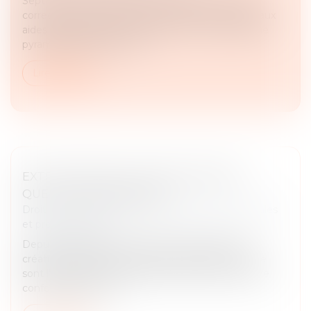
Sept hommes ont été condamnés par le tribunal
correctionnel de Paris dans une affaire de fraude aux
aides du dispositif MaPrimeRénov'. Via un système
pyramidal, la justice a est...
Lire la suite
EXTRAIT KBIS ET ATTESTATION RNE :
QUELLES DIFFÉRENCES ?
Droit des sociétés
/
Droit des sociétés commerciales
et professionnelles
Depuis l’effectivité de la loi Pacte en 2023 et la
création du RNE, les documents de référence que
sont l’extrait Kbis et l’attestation RNE peuvent être
confondus en raison ...