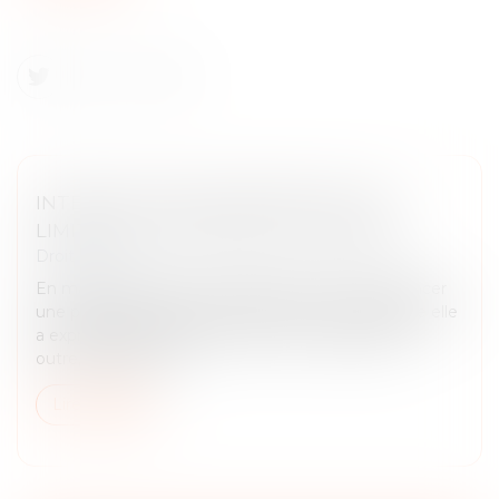
INTERDICTION DE MANIFESTER : LES
LIMITES DU POUVOIR DU JUGE PÉNAL
Droit pénal
En matière pénale, une juridiction ne peut prononcer
une peine qu'à raison d'une infraction pour laquelle elle
a expressément déclaré le prévenu coupable. En
outre, toute décisi...
Lire la suite