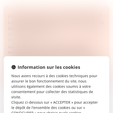
L’AFFAIRE LAFARGE : UN TOURNANT POUR
LA RESPONSABILITÉ PÉNALE DES SOCIÉTÉS
EN ZONE DE CONFLIT
Droit des sociétés
/
Droit des sociétés commerciales
et professionnelles
Une condamnation inédite pour une entreprise
industrielle en zone de conflit international. Le
jugement rendu le 13 avril 2026 par le tribunal judiciaire
de Paris, 16e chambre c...
Information sur les cookies
Lire la suite
Nous avons recours à des cookies techniques pour
assurer le bon fonctionnement du site, nous
utilisons également des cookies soumis à votre
consentement pour collecter des statistiques de
visite.
Cliquez ci-dessous sur « ACCEPTER » pour accepter
le dépôt de l'ensemble des cookies ou sur «
TRANSITION ÉNERGÉTIQUE EN AFRIQUE : LE
CONFIGURER » pour choisir quels cookies