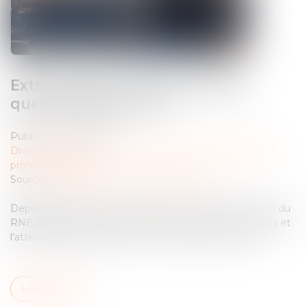
Extrait Kbis et attestation RNE :
quelles différences ?
Publié le :
16/06/2026
Droit des sociétés
/
Droit des sociétés commerciales et
professionnelles
Source :
entreprendre.service-public.gouv.fr
Depuis l’effectivité de la loi Pacte en 2023 et la création du
RNE, les documents de référence que sont l’extrait Kbis et
l’attestation RNE peuvent être confondus en raison ...
Lire la suite