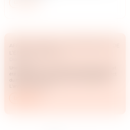
Lire la suite
AFFAIRE LYHANNA : LA RESPONSABILITÉ DE
L’ÉTAT EN QUESTION
Droit pénal
Une plainte pour viol sur mineure de quinze ans avait
été déposée en août 2025 contre le principal suspect
du meurtre de Lyhanna, sans qu'il soit auditionné.
L'annonce d'une act...
Lire la suite