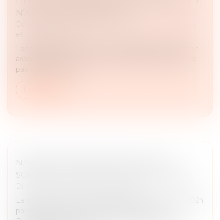
LIENT LES ASSOCIÉS, TANT QUE LA NULLITÉ
N’A PAS ÉTÉ PRONONCÉE !
Droit des sociétés
/
Droit des sociétés commerciales
et professionnelles
Les associés sont tenus par les délibérations prises en
assemblée tant que la nullité de ladite assemblée n’a
pas été prononcée...
Lire la suite
NARCOTRAFIC PROPOSITION DE LOI
SORTIR DU PIÈGE DU TRAFIC DE DROGUE
Droit pénal
/
Droit pénal des affaires
La proposition de loi avait été déposée le 12 juillet 2024
par les sénateurs Étienne Blanc du parti les