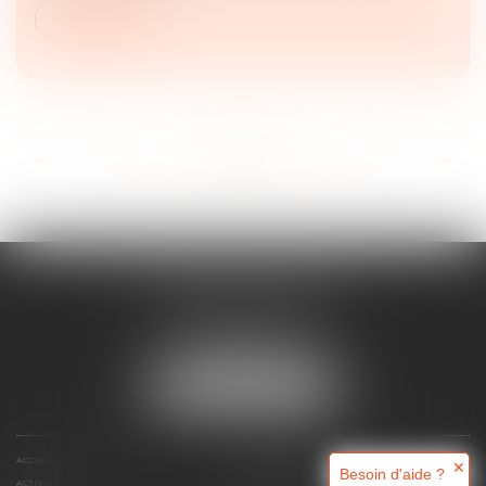
Lire la suite
...
...
<<
<
13
14
15
16
17
18
19
>
>>
MAJORIS AVOCATS
60, rue Pierre Charron
75008 PARIS
Tél :
+33 (0)1 45 08 44 07
NOUS LOCALISER
ACCUEIL
QUI SOMMES-NOUS ?
✕
Besoin d'aide ?
ACTIVITÉS
RDV EN LIGNE