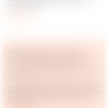
Républicains et Jérôme Durain, du parti Socialiste,
Écologiste et Républi...
Lire la suite
LE REMBOURSEMENT DU COMPTE
COURANT D’ASSOCIÉ EST DISTINCT DE
L’OBLIGATION DE LA SOCIÉTÉ DE RÉGLER
LE PRIX DES PARTS RACHETÉES !
Droit des sociétés
/
Droit des sociétés commerciales
et professionnelles
Le compte courant d’associé constitue un prêt à durée
déterminée, dont le remboursement peut être sollicité
à tout moment. Toutefois, sauf clause contraire,
l’inexécution de l’o...