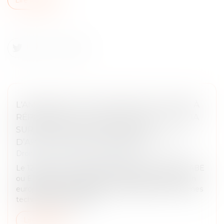
L'AMF INVITE LES ACTEURS DE LA PLACE À
RÉPONDRE À LA CONSULTATION DE L'EBA
SUR DES PROJETS DE NORMES
D’APPLICATION EN MATIÈRE DE LCB-FT
Droit pénal
/
Droit pénal des affaires
Le 12 mars 2024, l'Autorité bancaire Européenne (ABE
ou EBA) a reçu un appel à conseil de la Commission
européenne pour élaborer certains projets de normes
techniques réglementa...
Lire la suite