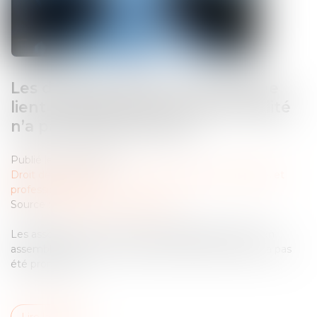
Les décisions prises en assemblée
lient les associés, tant que la nullité
n’a pas été prononcée !
Publié le :
10/03/2025
Droit des sociétés
/
Droit des sociétés commerciales et
professionnelles
Source :
www.lemag-juridique.com
Les associés sont tenus par les délibérations prises en
assemblée tant que la nullité de ladite assemblée n’a pas
été prononcée...
Lire la suite