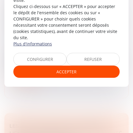
visite.
Cliquez ci-dessous sur « ACCEPTER » pour accepter
DROIT DES SOCIÉTÉS : PUBLICATION DE
le dépôt de l'ensemble des cookies ou sur «
DEUX ORDONNANCES RÉFORMANT LE
CONFIGURER » pour choisir quels cookies
RÉGIME DES NULLITÉS ET LES ORGANISMES
nécessitant votre consentement seront déposés
DE PLACEMENT COLLECTIF
(cookies statistiques), avant de continuer votre visite
Droit des sociétés
/
Droit des sociétés commerciales
du site.
et professionnelles
Plus d'informations
La première ordonnance vise à limiter les nullités
abusives, à renforcer la sécurité juridique et à clarifier le
CONFIGURER
REFUSER
régime applicable, tout en alignant le droit français sur
les st...
ACCEPTER
Lire la suite
LES DÉCISIONS PRISES EN ASSEMBLÉE