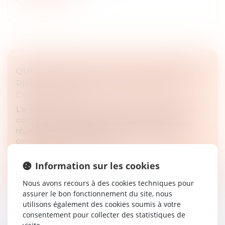
QUAND MARIAGE ET DROIT DES SOCIÉTÉS
RIMENT AVEC ASSOCIATION FORCÉE !
Droit des sociétés
L’article 1832-2 du Code civil permet, sous certaines
conditions, au conjoint d’un époux marié sous le
régime de la communauté qui a utilisé des biens
communs pour réaliser un a...
Lire la suite
Information sur les cookies
Nous avons recours à des cookies techniques pour
assurer le bon fonctionnement du site, nous
utilisons également des cookies soumis à votre
consentement pour collecter des statistiques de