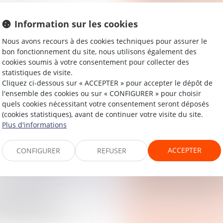
ciales et
Droit pénal
La loi du 6 novembre 
Information sur les cookies
de cassation précise
et le viol autour de
Nous avons recours à des cookies techniques pour assurer le
t d’une SARL...
pénale plus sévère. E
bon fonctionnement du site, nous utilisons également des
cookies soumis à votre consentement pour collecter des
Lire la suite
statistiques de visite.
Cliquez ci-dessous sur « ACCEPTER » pour accepter le dépôt de
l'ensemble des cookies ou sur « CONFIGURER » pour choisir
quels cookies nécessitant votre consentement seront déposés
(cookies statistiques), avant de continuer votre visite du site.
Plus d'informations
E CAPITAUX ET
AVIS RELATIF À 
ACCEPTER
CONFIGURER
REFUSER
LES : 12 MIS EN
Droit pénal
S DE SAISIES
Au Journal officiel d
publié un avis relatif
iciers ont été
lations et de
nquête prélimina...