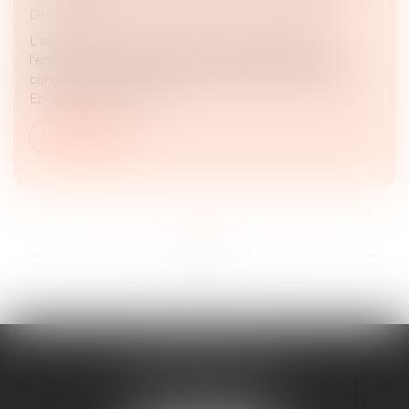
Droit pénal
L’autorité parentale est exercée dans l’intérêt de
l’enfant et peut faire l’objet d’un retrait lorsque le
comportement d’un parent compromet cet intérêt.
En application de l’art...
Lire la suite
...
<<
<
1
2
3
4
5
6
7
>
>>
MAJORIS AVOCATS
60, rue Pierre Charron
75008 PARIS