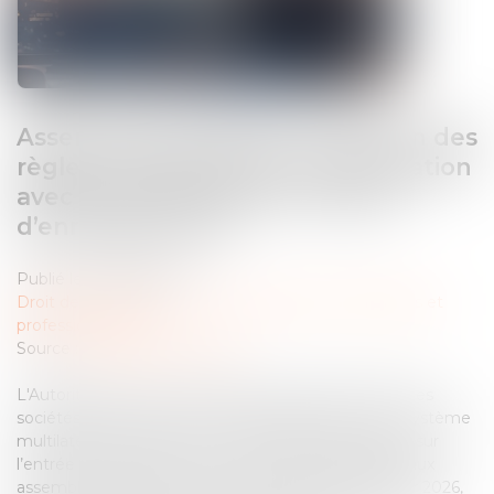
Assemblées générales : évolution des
règles concernant la communication
avec les actionnaires et la date
d’enregistrement
Publié le :
02/06/2026
Droit des sociétés
/
Droit des sociétés commerciales et
professionnelles
Source :
www.amf-france.org
L'Autorité des marchés financiers attire l'attention des
sociétés cotées sur un marché réglementé ou un système
multilatéral de négociation, et de leurs actionnaires, sur
l’entrée en vigueur de nouvelles règles applicables aux
assemblées générales, issues du décret du 13 février 2026,