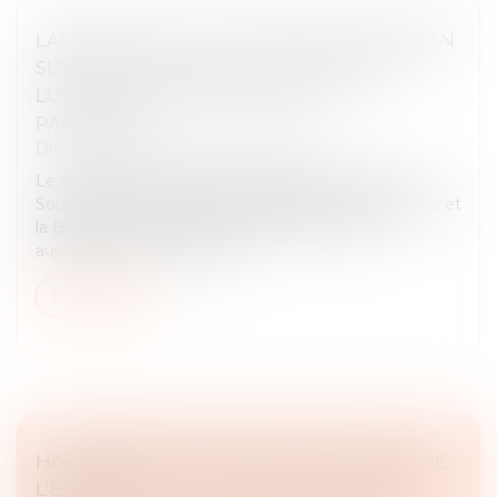
LANCEMENT DE LA PLATEFORME DES IBAN
SUSPECTS : UN NOUVEL OUTIL-CLÉ DE
LUTTE CONTRE LA FRAUDE AUX
PAIEMENTS
Droit pénal
/
Droit pénal des affaires
Le ministère de l'Économie, des Finances et de la
Souveraineté industrielle, énergétique et numérique et
la Banque de France annoncent le lancement
aujourd'hui 7 mai du fichier...
Lire la suite
HARCÈLEMENT CONJUGAL ET RETRAIT DE
L’EXERCICE DE L’AUTORITÉ PARENTALE