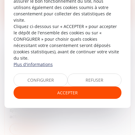
assurer le bon fonctionnement du site, nous
utilisons également des cookies soumis à votre
Lire la suite
consentement pour collecter des statistiques de
visite.
Cliquez ci-dessous sur « ACCEPTER » pour accepter
le dépôt de l'ensemble des cookies ou sur «
CONFIGURER » pour choisir quels cookies
nécessitant votre consentement seront déposés
(cookies statistiques), avant de continuer votre visite
ASSEMBLÉES GÉNÉRALES : ÉVOLUTION DES
du site.
RÈGLES CONCERNANT LA COMMUNICATION
Plus d'informations
AVEC LES ACTIONNAIRES ET LA DATE
D’ENREGISTREMENT
CONFIGURER
REFUSER
Droit des sociétés
/
Droit des sociétés commerciales
et professionnelles
ACCEPTER
L'Autorité des marchés financiers attire l'attention des
sociétés cotées sur un marché réglementé ou un
système multilatéral de négociation, et de leurs
actionnaires, sur l’entr...
Lire la suite