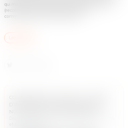
qui modifie la date d’enregistrement des actionnaires
(record date) et modernise les modalités de
communication avec les actionnaires...
Lire la suite
COMMISSAIRE AUX APPORTS : LE DÉFAUT
D’INDÉPENDANCE ENTRAÎNE AUSSI LA
NULLITÉ DE LA LETTRE DE MISSION
Droit des sociétés
/
Droit des sociétés commerciales
et professionnelles