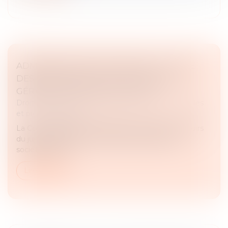
ADMINISTRATEUR PROVISOIRE : LE JUGE
DES RÉFÉRÉS NE PEUT RÉVOQUER LE
GÉRANT D’UNE SOCIÉTÉ CIVILE
Droit des sociétés
/
Droit des sociétés commerciales
et professionnelles
La Cour de cassation rappelle les limites des pouvoirs
du juge des référés en matière de gestion des
sociétés civiles...
Lire la suite