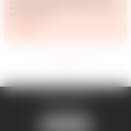
patron de Renault-Nissan M. Carlos Ghosn ont été
renvoyés devant le tribunal correctionnel notamment
des chefs de corrupti...
Lire la suite
...
...
<<
<
5
6
7
8
9
10
11
>
>>
MAJORIS AVOCATS
60, rue Pierre Charron
75008 PARIS
Tél :
+33 (0)1 45 08 44 07
NOUS LOCALISER