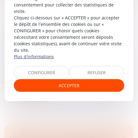
consentement pour collecter des statistiques de
visite.
Cliquez ci-dessous sur « ACCEPTER » pour accepter
le dépôt de l'ensemble des cookies ou sur «
DU NOUVEAU POUR LE DIRECTOIRE DES
CONFIGURER » pour choisir quels cookies
SOCIÉTÉS ANONYMES
nécessitant votre consentement seront déposés
(cookies statistiques), avant de continuer votre visite
Droit des sociétés
/
Droit des sociétés commerciales
du site.
et professionnelles
Plus d'informations
Le seuil du capital social en dessous duquel le
directoire d’une société anonyme peut être composé
CONFIGURER
REFUSER
d’une seule personne, qui prend le titre de directeur
général unique, vient d’...
ACCEPTER
Lire la suite
LES MIS EN CAUSE POUR BLANCHIMENT DE