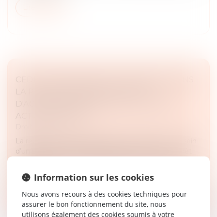
Lire la suite
CEDH : DÉFAILLANCE DE LA FRANCE DANS
LA PROTECTION DES VICTIMES
D'AGRESSIONS SEXUELLES AU TRAVAIL -
ACTU-JURIDIQUE
Droit pénal
La requérante était préparatrice de pharmacie au sein
d’un service hospitalier lorsqu’elle fut placée en arrêt
de travail et elle fut hospitalisée dans un service de
psychiatrie...
Information sur les cookies
Lire la suite
Nous avons recours à des cookies techniques pour
assurer le bon fonctionnement du site, nous
utilisons également des cookies soumis à votre