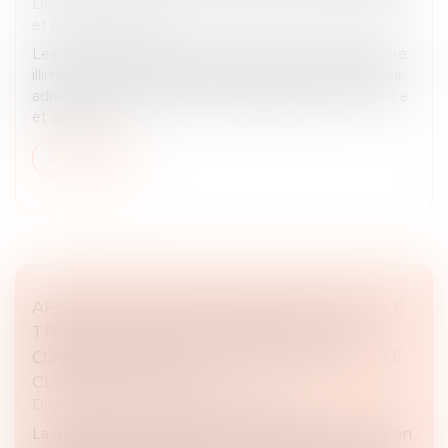
Droit des sociétés
/
Droit des sociétés commerciales
et professionnelles
Les associés et dirigeants de sociétés à responsabilité
illimitée ont désormais la possibilité de dissimuler leur
adresse personnelle au sein du registre du commerce
et des soci...
Lire la suite
AFFAIRE GHOSN-DATI : RENVOI DEVANT LE
TRIBUNAL CORRECTIONNEL POUR
CORRUPTION ET TRAFIC D’INFLUENCE - LE
CLUB DES JURISTES
Droit pénal
/
Droit pénal des affaires
La ministre de la Culture Mme Rachida Dati et l’ancien