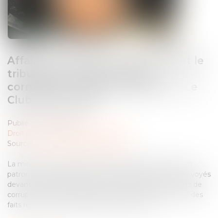
Affaire Ghosn-Dati : renvoi devant le
tribunal correctionnel pour
corruption et trafic d’influence - Le
Club des Juristes
Publié le :
03/09/2025
Droit pénal
/
Droit pénal des affaires
Source :
www.leclubdesjuristes.com
La ministre de la Culture Mme Rachida Dati et l’ancien
patron de Renault-Nissan M. Carlos Ghosn ont été renvoyés
devant le tribunal correctionnel notamment des chefs de
corruption et de trafic d’influence internationaux pour des
faits remontant au début des années 2010...