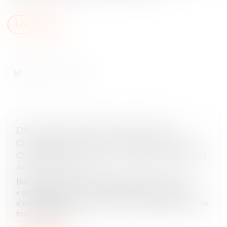
Lire la suite
DROIT APPLICABLE, JURIDICTIONS
COMPÉTENTES : DES NOTIONS SOUVENT
CONFONDUES ET DES CLAUSES NÉGLIGÉES
Actualités du cabinet
Bien que leurs terminologies diffèrent, les notions
« droit applicable » et « juridictions compétentes »
s’entremêlent, suscitant une confusion dans l’esprit de
tout individu. P...