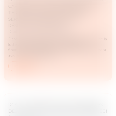
CAPITAUX ET POUR FINANCEMENT DU
TERRORISME ENREGISTRÉS PAR LES
SERVICES DE SÉCURITÉ EN 2024 :
RÉSULTATS PROVISOIRES
Droit pénal
/
Droit pénal des affaires
Dans le cadre des travaux du conseil d’orientation de la
lutte contre le blanchiment de capitaux et le
financement du terrorisme (COLB), et conformément
aux recommandations du G...
Lire la suite
RCS : LA CONFIDENTIALITÉ DES ADRESSES
DES ASSOCIÉS ET DIRIGEANTS RENFORCÉE !