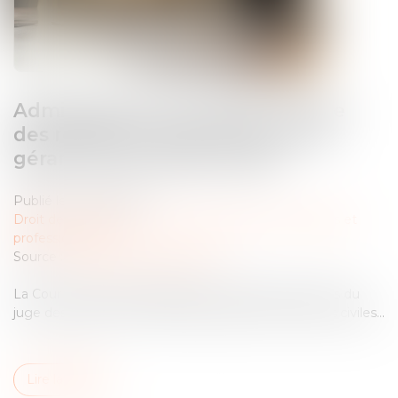
Administrateur provisoire : le juge
des référés ne peut révoquer le
gérant d’une société civile
Publié le :
27/05/2026
Droit des sociétés
/
Droit des sociétés commerciales et
professionnelles
Source :
www.lemag-juridique.com
La Cour de cassation rappelle les limites des pouvoirs du
juge des référés en matière de gestion des sociétés civiles...
Lire la suite