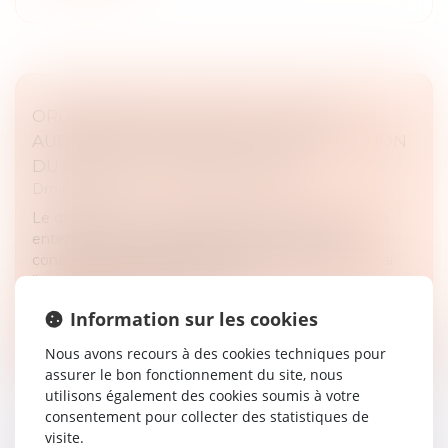
ORDONNANCE DE PROTECTION ET
AUDITION DE L'ENFANT : UNE MOTIVATION
DU REFUS EST INDISPENSABLE
Droit pénal
Le droit du mineur capable de discernement à être
entendu dans toute procédure le concernant
constitue une garantie fondamentale consacrée par
l'article 388-1 du Code civil. La...
Information sur les cookies
Lire la suite
Nous avons recours à des cookies techniques pour
assurer le bon fonctionnement du site, nous
utilisons également des cookies soumis à votre
consentement pour collecter des statistiques de
visite.