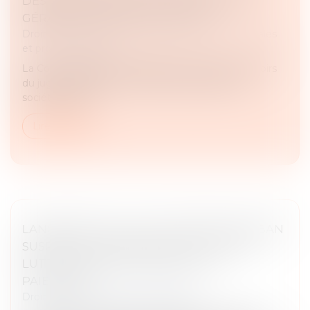
DES RÉFÉRÉS NE PEUT RÉVOQUER LE
GÉRANT D’UNE SOCIÉTÉ CIVILE
Droit des sociétés
/
Droit des sociétés commerciales
et professionnelles
La Cour de cassation rappelle les limites des pouvoirs
du juge des référés en matière de gestion des
sociétés civiles...
Lire la suite
LANCEMENT DE LA PLATEFORME DES IBAN
SUSPECTS : UN NOUVEL OUTIL-CLÉ DE
LUTTE CONTRE LA FRAUDE AUX
PAIEMENTS
Droit pénal
/
Droit pénal des affaires