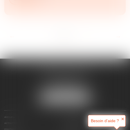
...
<<
<
1
2
3
4
5
6
7
>
>>
MAJORIS AVOCATS
60, rue Pierre Charron
75008 PARIS
Tél :
+33 (0)1 45 08 44 07
NOUS LOCALISER
ACCUEIL
QUI SOMMES-NOUS ?
✕
Besoin d'aide ?
ACTIVITÉS
RDV EN LIGNE
CONTACT
HONORAIRES