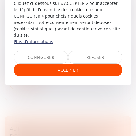
Cliquez ci-dessous sur « ACCEPTER » pour accepter
ASSEMBLÉES GÉNÉRALES : ÉVOLUTION DES
le dépôt de l'ensemble des cookies ou sur «
RÈGLES CONCERNANT LA COMMUNICATION
CONFIGURER » pour choisir quels cookies
AVEC LES ACTIONNAIRES ET LA DATE
nécessitant votre consentement seront déposés
(cookies statistiques), avant de continuer votre visite
D’ENREGISTREMENT
du site.
Droit des sociétés
/
Droit des sociétés commerciales
Plus d'informations
et professionnelles
L'Autorité des marchés financiers attire l'attention des
CONFIGURER
REFUSER
sociétés cotées sur un marché réglementé ou un
système multilatéral de négociation, et de leurs
ACCEPTER
actionnaires, sur l’entr...
Lire la suite
ADMINISTRATEUR PROVISOIRE : LE JUGE