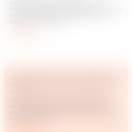
Le ministère de l'Économie, des Finances et de la
Souveraineté industrielle, énergétique et numérique et
la Banque de France annoncent le lancement
aujourd'hui 7 mai du fichier...
Lire la suite
HARCÈLEMENT CONJUGAL ET RETRAIT DE
L’EXERCICE DE L’AUTORITÉ PARENTALE
Droit pénal
L’autorité parentale est exercée dans l’intérêt de
l’enfant et peut faire l’objet d’un retrait lorsque le
comportement d’un parent compromet cet intérêt.
En application de l’art...
Lire la suite