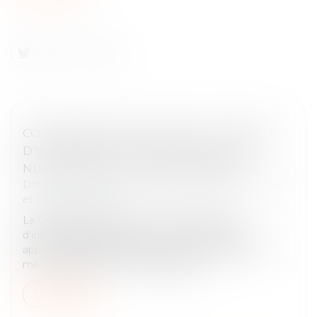
COMMISSAIRE AUX APPORTS : LE DÉFAUT
D’INDÉPENDANCE ENTRAÎNE AUSSI LA
NULLITÉ DE LA LETTRE DE MISSION
Droit des sociétés
/
Droit des sociétés commerciales
et professionnelles
La Cour de cassation renforce les exigences
d’indépendance pesant sur le commissaire aux
apports. Elle juge que lorsque celui-ci intervient en
méconnaissance des incompatibilité...
Lire la suite