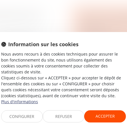
CIÉS N’EST PAS
RÉTENTION ADMI
OQTF LOI 11 AOUT
Droit pénal
é. À ce titre, une
La proposition de loi 
Information sur les cookies
nt des modalités
sénatrice Jacqueline
Nous avons recours à des cookies techniques pour assurer le
 pris...
Républicains et plusie
bon fonctionnement du site, nous utilisons également des
cookies soumis à votre consentement pour collecter des
Lire la suite
statistiques de visite.
Cliquez ci-dessous sur « ACCEPTER » pour accepter le dépôt de
l'ensemble des cookies ou sur « CONFIGURER » pour choisir
quels cookies nécessitant votre consentement seront déposés
(cookies statistiques), avant de continuer votre visite du site.
Plus d'informations
DES ASSOCIÉS NE
L'AMF ET L'AFA A
ACCEPTER
CONFIGURER
REFUSER
ER AUX RÈGLES
RISQUE DE CORR
CRIMINELS DE PE