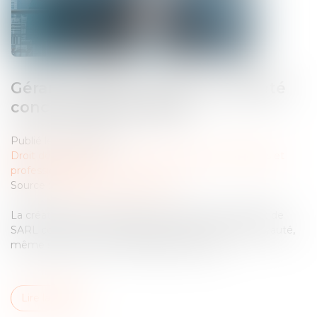
Gérant de SARL : créer une société
concurrente est fautif
Publié le :
01/07/2026
Droit des sociétés
/
Droit des sociétés commerciales et
professionnelles
Source :
www.lemag-juridique.com
La création d’une société concurrente par un gérant de
SARL constitue un manquement à son devoir de loyauté,
même sans concurrence déloyale prouvée...
Lire la suite