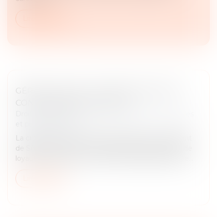
Lire la suite
GÉRANT DE SARL : CRÉER UNE SOCIÉTÉ
CONCURRENTE EST FAUTIF
Droit des sociétés
/
Droit des sociétés commerciales
et professionnelles
La création d’une société concurrente par un gérant
de SARL constitue un manquement à son devoir de
loyauté, même sans concurrence déloyale prouvée...
Lire la suite