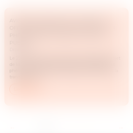
AVIS SUR LE PROJET DE LOI "VISANT À
OFFRIR DES RÉPONSES IMMÉDIATES AUX
PHÉNOMÈNES TROUBLANT L’ORDRE
PUBLIC"
Droit pénal
Le 25 mars 2026, le Gouvernement a déposé le projet
de loi « visant à offrir des réponses immédiates aux
phénomènes troublant l’ordre public, la sécurité et la
tranquillité de n...
Lire la suite
...
<<
<
1
2
3
4
5
6
7
>
>>