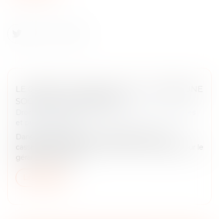
LE GÉRANT D’UNE SARL PEUT-IL CRÉER UNE
SOCIÉTÉ CONCURRENTE ?
Droit des sociétés
/
Droit des sociétés commerciales
et professionnelles
Dans un arrêt rendu le 17 juin 2026, la Cour de
cassation précise la portée du devoir de loyauté pour le
gérant d’une SARL...
Lire la suite