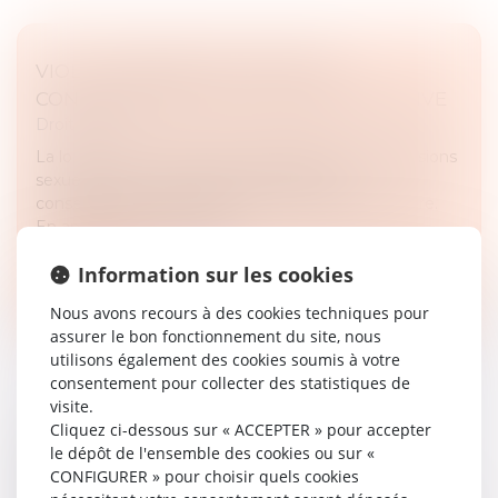
VIOL : LA NOUVELLE LOI SUR LE
CONSENTEMENT N'EST PAS RÉTROACTIVE
Droit pénal
La loi du 6 novembre 2025 redéfinissant les agressions
sexuelles et le viol autour de la notion de
consentement constitue une loi pénale plus sévère.
En application du principe...
Information sur les cookies
Lire la suite
Nous avons recours à des cookies techniques pour
assurer le bon fonctionnement du site, nous
utilisons également des cookies soumis à votre
consentement pour collecter des statistiques de
visite.
Cliquez ci-dessous sur « ACCEPTER » pour accepter
TRAVAIL DISSIMULÉ, BLANCHIMENT DE
le dépôt de l'ensemble des cookies ou sur «
CAPITAUX ET ESCROQUERIE AUX
CONFIGURER » pour choisir quels cookies
PRESTATIONS SOCIALES : 12 MIS EN CAUSE