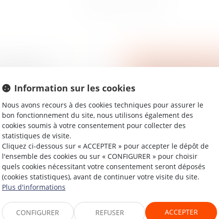
LIMITES DU
L’AFFAIRE LAFAR
RESPONSABILITÉ 
Information sur les cookies
CONFLIT
Nous avons recours à des cookies techniques pour assurer le
Droit des sociétés
/
D
 prononcer une peine
bon fonctionnement du site, nous utilisons également des
professionnelles
lle a expressément
cookies soumis à votre consentement pour collecter des
décisi...
statistiques de visite.
Une condamnation iné
Cliquez ci-dessous sur « ACCEPTER » pour accepter le dépôt de
zone de conflit inter
l'ensemble des cookies ou sur « CONFIGURER » pour choisir
par le tribunal judici
quels cookies nécessitant votre consentement seront déposés
(cookies statistiques), avant de continuer votre visite du site.
Lire la suite
Plus d'informations
ACCEPTER
CONFIGURER
REFUSER