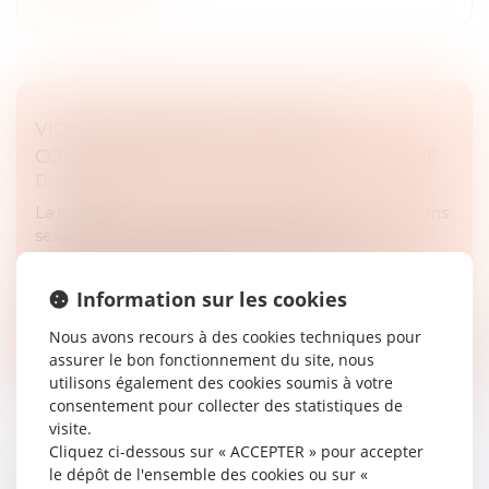
VIOL : LA NOUVELLE LOI SUR LE
CONSENTEMENT N'EST PAS RÉTROACTIVE
Droit pénal
La loi du 6 novembre 2025 redéfinissant les agressions
sexuelles et le viol autour de la notion de
consentement constitue une loi pénale plus sévère.
En application du principe...
Information sur les cookies
Lire la suite
Nous avons recours à des cookies techniques pour
assurer le bon fonctionnement du site, nous
utilisons également des cookies soumis à votre
consentement pour collecter des statistiques de
visite.
Cliquez ci-dessous sur « ACCEPTER » pour accepter
le dépôt de l'ensemble des cookies ou sur «
TRAVAIL DISSIMULÉ, BLANCHIMENT DE