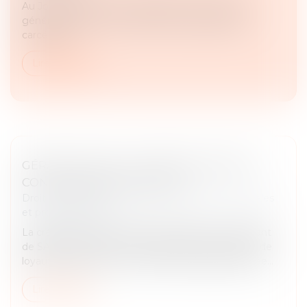
Au Journal officiel du 2 juillet 2026, le Contrôleur
général a publié un avis relatif à la surpopulation
carcérale...
Lire la suite
GÉRANT DE SARL : CRÉER UNE SOCIÉTÉ
CONCURRENTE EST FAUTIF
Droit des sociétés
/
Droit des sociétés commerciales
et professionnelles
La création d’une société concurrente par un gérant
de SARL constitue un manquement à son devoir de
loyauté, même sans concurrence déloyale prouvée...
Lire la suite