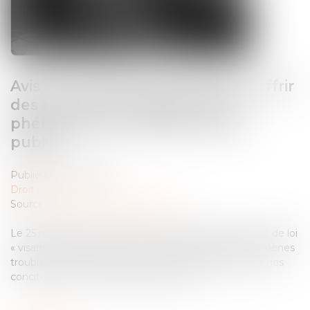
Avis sur le projet de loi "visant à offrir
des réponses immédiates aux
phénomènes troublant l’ordre
public"
Publié le :
29/06/2026
Droit pénal
Source :
www.defenseurdesdroits.fr
Le 25 mars 2026, le Gouvernement a déposé le projet de loi
« visant à offrir des réponses immédiates aux phénomènes
troublant l’ordre public, la sécurité et la tranquillité de nos
concitoyens », en procédure accélérée...