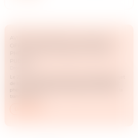
AVIS SUR LE PROJET DE LOI "VISANT À
OFFRIR DES RÉPONSES IMMÉDIATES AUX
PHÉNOMÈNES TROUBLANT L’ORDRE
PUBLIC"
Droit pénal
Le 25 mars 2026, le Gouvernement a déposé le projet
de loi « visant à offrir des réponses immédiates aux
phénomènes troublant l’ordre public, la sécurité et la
tranquillité de n...
Lire la suite