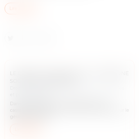
Lire la suite
LE GÉRANT D’UNE SARL PEUT-IL CRÉER UNE
SOCIÉTÉ CONCURRENTE ?
Droit des sociétés
/
Droit des sociétés commerciales
et professionnelles
Dans un arrêt rendu le 17 juin 2026, la Cour de
cassation précise la portée du devoir de loyauté pour le
gérant d’une SARL...
Lire la suite